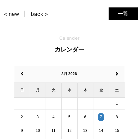
一覧
< new
back >
Calender
カレンダー
8月 2026
日
月
火
水
木
金
土
1
2
3
4
5
6
8
7
9
10
11
12
13
14
15