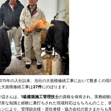
2015年の入社以来、当社の大規模修繕工事において数多くの
た大規模修繕工事は
27件
にのぼります。
井辺さんは、
1級建築施工管理技士
の資格を保有され、実務経験
豊富な知識と経験に裏打ちされた現場対応はもちろんのこと、
ョンにより、管理組合様・居住者様・協力会社の皆さまからも