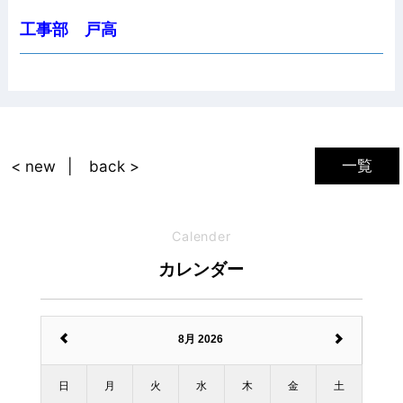
工事部 戸高
一覧
< new
back >
Calender
カレンダー
8月 2026
日
月
火
水
木
金
土